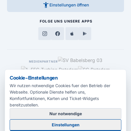
accessibility_new
Einstellungen öffnen
FOLGE UNS
UNSERE APPS
MEDIENPARTNER
Cookie-Einstellungen
Wir nutzen notwendige Cookies fuer den Betrieb der
Webseite. Optionale Dienste helfen uns,
Komfortfunktionen, Karten und Ticket-Widgets
bereitzustellen.
Nur notwendige
© 2026 Radio Potsdam. Webseite entwickelt durch die
Medienagentur
Einstellungen
Babelsberg