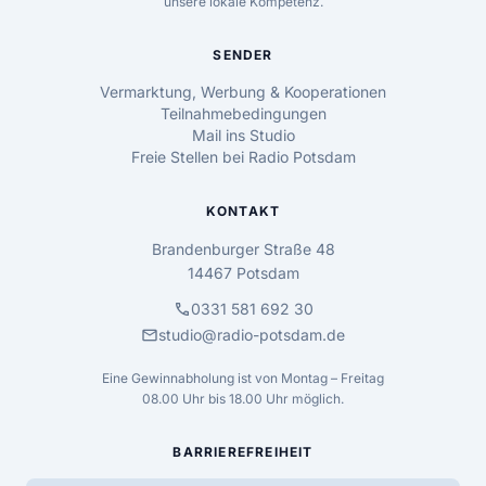
unsere lokale Kompetenz.
SENDER
Vermarktung, Werbung & Kooperationen
Teilnahmebedingungen
Mail ins Studio
Freie Stellen bei Radio Potsdam
KONTAKT
Brandenburger Straße 48
14467 Potsdam
call
0331 581 692 30
mail
studio@radio-potsdam.de
Eine Gewinnabholung ist von Montag – Freitag
08.00 Uhr bis 18.00 Uhr möglich.
BARRIEREFREIHEIT