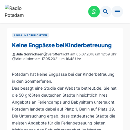
search
menu
LOKALNACHRICHTEN
Keine Engpässe bei Kinderbetreuung
person
Jule Sönnichsen
schedule
Veröffentlicht am 05.07.2018 um 12:59 Uhr
update
Aktualisiert am 17.05.2021 um 16:48 Uhr
Potsdam hat keine Engpässe bei der Kinderbetreuung
in den Sommerferien.
Das besagt eine Studie der Website betreut.de. Sie hat
die 50 größten deutschen Städte hinsichtlich ihres
Angebots an Feriencamps und Babysittern untersucht.
Potsdam landete dabei auf Platz 1, Berlin auf Platz 39.
Die Untersuchung ergab, dass ostdeutsche Städte die
meisten Angebote für die Ferienbetreuung bieten.
Wohingegen das Babysitterangebot im Westen