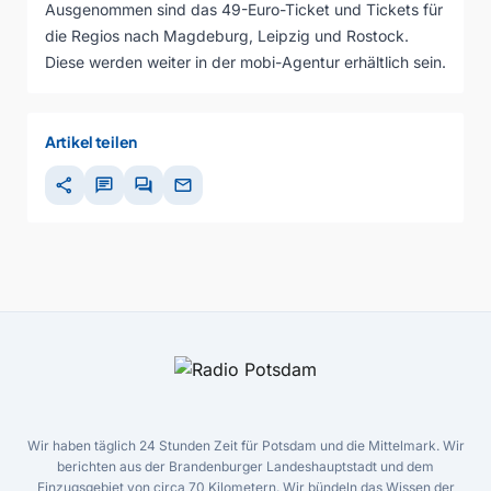
Ausgenommen sind das 49-Euro-Ticket und Tickets für
die Regios nach Magdeburg, Leipzig und Rostock.
Diese werden weiter in der mobi-Agentur erhältlich sein.
Artikel teilen
share
chat
forum
mail
Wir haben täglich 24 Stunden Zeit für Potsdam und die Mittelmark. Wir
berichten aus der Brandenburger Landeshauptstadt und dem
Einzugsgebiet von circa 70 Kilometern. Wir bündeln das Wissen der