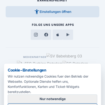
BARRIEREFREIHEIT
accessibility_new
Einstellungen öffnen
FOLGE UNS
UNSERE APPS
MEDIENPARTNER
Cookie-Einstellungen
Wir nutzen notwendige Cookies fuer den Betrieb der
Webseite. Optionale Dienste helfen uns,
Komfortfunktionen, Karten und Ticket-Widgets
bereitzustellen.
Nur notwendige
© 2026 Radio Potsdam. Webseite entwickelt durch die
Medienagentur