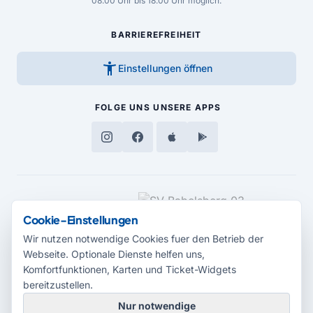
08.00 Uhr bis 18.00 Uhr möglich.
BARRIEREFREIHEIT
accessibility_new
Einstellungen öffnen
FOLGE UNS
UNSERE APPS
MEDIENPARTNER
Cookie-Einstellungen
Wir nutzen notwendige Cookies fuer den Betrieb der
Webseite. Optionale Dienste helfen uns,
Komfortfunktionen, Karten und Ticket-Widgets
bereitzustellen.
Nur notwendige