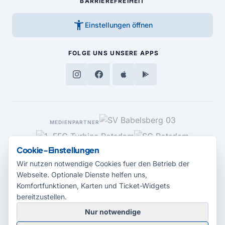
BARRIEREFREIHEIT
accessibility_new
Einstellungen öffnen
FOLGE UNS
UNSERE APPS
MEDIENPARTNER
Cookie-Einstellungen
Wir nutzen notwendige Cookies fuer den Betrieb der
Webseite. Optionale Dienste helfen uns,
Komfortfunktionen, Karten und Ticket-Widgets
bereitzustellen.
Nur notwendige
© 2026 Radio Potsdam. Webseite entwickelt durch die
Medienagentur