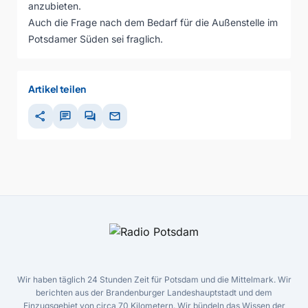
anzubieten.
Auch die Frage nach dem Bedarf für die Außenstelle im
Potsdamer Süden sei fraglich.
Artikel teilen
share
chat
forum
mail
Wir haben täglich 24 Stunden Zeit für Potsdam und die Mittelmark. Wir
berichten aus der Brandenburger Landeshauptstadt und dem
Einzugsgebiet von circa 70 Kilometern. Wir bündeln das Wissen der