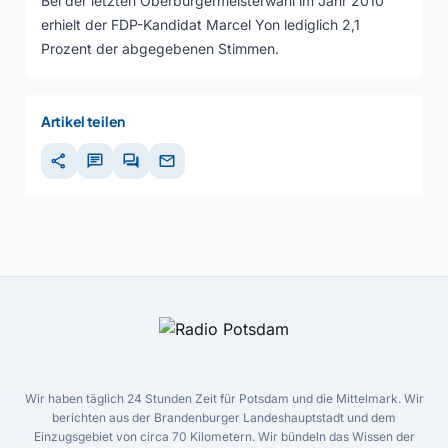
Bei der letzten Oberbürgermeisterwahl im Jahr 2010
erhielt der FDP-Kandidat Marcel Yon lediglich 2,1
Prozent der abgegebenen Stimmen.
Artikel teilen
share
chat
forum
mail
Wir haben täglich 24 Stunden Zeit für Potsdam und die Mittelmark. Wir
berichten aus der Brandenburger Landeshauptstadt und dem
Einzugsgebiet von circa 70 Kilometern. Wir bündeln das Wissen der