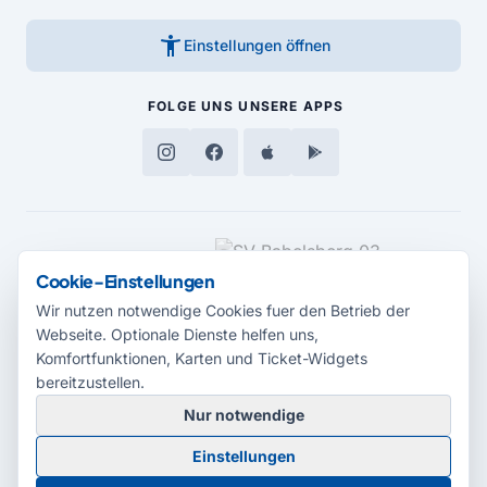
accessibility_new
Einstellungen öffnen
FOLGE UNS
UNSERE APPS
MEDIENPARTNER
Cookie-Einstellungen
Wir nutzen notwendige Cookies fuer den Betrieb der
Webseite. Optionale Dienste helfen uns,
Komfortfunktionen, Karten und Ticket-Widgets
bereitzustellen.
Nur notwendige
© 2026 Radio Potsdam. Webseite entwickelt durch die
Medienagentur
Einstellungen
Babelsberg
Barrierefreiheitserklärung
AGB
Datenschutz
Impressum