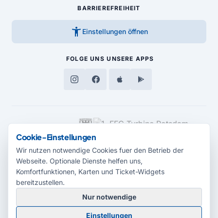
BARRIEREFREIHEIT
accessibility_new
Einstellungen öffnen
FOLGE UNS
UNSERE APPS
MEDIENPARTNER
Cookie-Einstellungen
Wir nutzen notwendige Cookies fuer den Betrieb der
Webseite. Optionale Dienste helfen uns,
Komfortfunktionen, Karten und Ticket-Widgets
bereitzustellen.
Nur notwendige
© 2026 Radio Potsdam. Webseite entwickelt durch die
Medienagentur
Einstellungen
Babelsberg