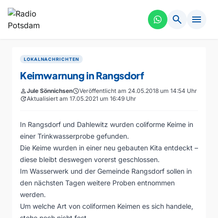
search
menu
LOKALNACHRICHTEN
Keimwarnung in Rangsdorf
person
Jule Sönnichsen
schedule
Veröffentlicht am 24.05.2018 um 14:54 Uhr
update
Aktualisiert am 17.05.2021 um 16:49 Uhr
In Rangsdorf und Dahlewitz wurden coliforme Keime in
einer Trinkwasserprobe gefunden.
Die Keime wurden in einer neu gebauten Kita entdeckt –
diese bleibt deswegen vorerst geschlossen.
Im Wasserwerk und der Gemeinde Rangsdorf sollen in
den nächsten Tagen weitere Proben entnommen
werden.
Um welche Art von coliformen Keimen es sich handele,
stehe noch nicht fest.