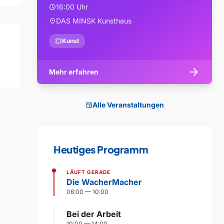
16:00 Uhr
schedule
DAS MINSK Kunsthaus
location_on
confirmation_number
Kunst
arrow_forward
Mehr erfahren
Alle Veranstaltungen
event
Heutiges Programm
LÄUFT GERADE
Die WacherMacher
06:00 — 10:00
Bei der Arbeit
10:00 — 14:00