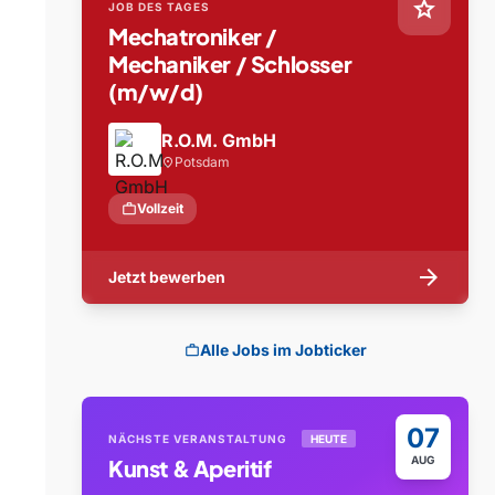
star
JOB DES TAGES
Mechatroniker /
Mechaniker / Schlosser
(m/w/d)
R.O.M. GmbH
Potsdam
location_on
work
Vollzeit
arrow_forward
Jetzt bewerben
Alle Jobs im Jobticker
work
07
NÄCHSTE VERANSTALTUNG
HEUTE
AUG
Kunst & Aperitif