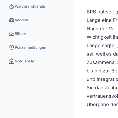
local_fire_department
Waldbrandgefahr
BRB hat seit g
directions_car
Lange eine Fr
Verkehr
Nach der Vere
speed
Blitzer
Wichtigkeit i
Lange sagte:
local_police
Polizeimeldungen
sei, weil es 
medical_services
Notdienste
Zusammenarbe
bis hin zur B
und Integratio
Sie dankte ih
vertrauensvol
Übergabe der