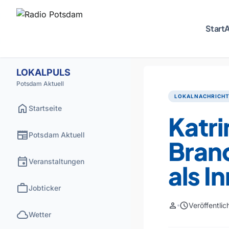
Start
A
LOKALPULS
Potsdam Aktuell
LOKALNACHRICH
home
Startseite
Katri
newspaper
Potsdam Aktuell
Bran
event
Veranstaltungen
als I
work
Jobticker
person
schedule
Veröffentli
cloud
Wetter