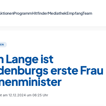
ktionen
Programm
Hitfinder
Mediathek
Empfang
Team
TEN
n Lange ist
denburgs erste Frau
nnenminister
cht am 12.12.2024 um 06:25 Uhr