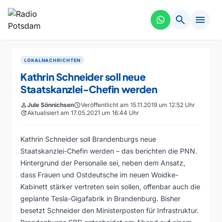
search
menu
LOKALNACHRICHTEN
Kathrin Schneider soll neue
Staatskanzlei-Chefin werden
person
Jule Sönnichsen
schedule
Veröffentlicht am 15.11.2019 um 12:52 Uhr
update
Aktualisiert am 17.05.2021 um 16:44 Uhr
Kathrin Schneider soll Brandenburgs neue
Staatskanzlei-Chefin werden – das berichten die PNN.
Hintergrund der Personalie sei, neben dem Ansatz,
dass Frauen und Ostdeutsche im neuen Woidke-
Kabinett stärker vertreten sein sollen, offenbar auch die
geplante Tesla-Gigafabrik in Brandenburg. Bisher
besetzt Schneider den Ministerposten für Infrastruktur.