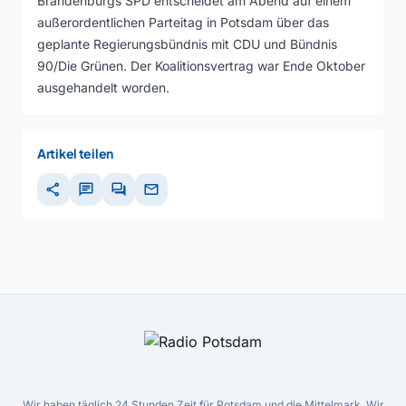
Brandenburgs SPD entscheidet am Abend auf einem
außerordentlichen Parteitag in Potsdam über das
geplante Regierungsbündnis mit CDU und Bündnis
90/Die Grünen. Der Koalitionsvertrag war Ende Oktober
ausgehandelt worden.
Artikel teilen
share
chat
forum
mail
Wir haben täglich 24 Stunden Zeit für Potsdam und die Mittelmark. Wir