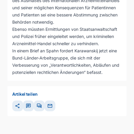
des Ausmaßes des internationalen Arzneimittelhandels
und seiner möglichen Konsequenzen für Patientinnen
und Patienten sei eine bessere Abstimmung zwischen
Behörden notwendig.
Ebenso müssten Ermittlungen von Staatsanwaltschaft
und Polizei früher eingeleitet werden, um kriminellen
Arzneimittel-Handel schneller zu verhindern.
In einem Brief an Spahn fordert Karawanskij jetzt eine
Bund-Länder-Arbeitsgruppe, die sich mit der
Verbesserung von „Verantwortlichkeiten, Abläufen und
potenziellen rechtlichen Änderungen“ befasst.
Artikel teilen
share
chat
forum
mail