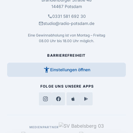
14467 Potsdam
call
0331 581 692 30
mail
studio@radio-potsdam.de
Eine Gewinnabholung ist von Montag – Freitag
08.00 Uhr bis 18.00 Uhr möglich.
BARRIEREFREIHEIT
accessibility_new
Einstellungen öffnen
FOLGE UNS
UNSERE APPS
MEDIENPARTNER