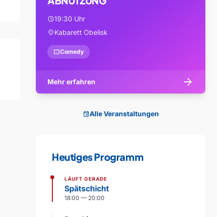
ABNUTZUNG
19:30 Uhr
schedule
Kabarett Obelisk
location_on
confirmation_number
Comedy
arrow_forward
Mehr erfahren
Alle Veranstaltungen
event
Heutiges Programm
LÄUFT GERADE
Spätschicht
18:00 — 20:00