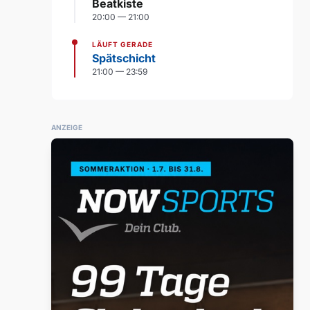
Beatkiste
20:00 — 21:00
LÄUFT GERADE
Spätschicht
21:00 — 23:59
ANZEIGE