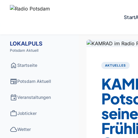
Start
A
LOKALPULS
Potsdam Aktuell
home
Startseite
AKTUELLES
KAMR
newspaper
Potsdam Aktuell
Pots
event
Veranstaltungen
sein
work
Jobticker
Frühl
cloud
Wetter