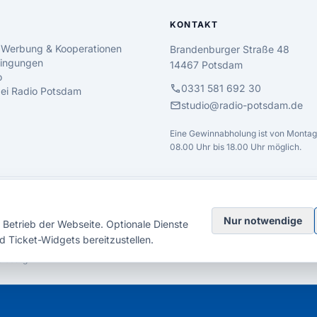
KONTAKT
 Werbung & Kooperationen
Brandenburger Straße 48
ingungen
14467 Potsdam
o
call
0331 581 692 30
 bei Radio Potsdam
mail
studio@radio-potsdam.de
Eine Gewinnabholung ist von Montag 
08.00 Uhr bis 18.00 Uhr möglich.
Nur notwendige
Betrieb der Webseite. Optionale Dienste
d Ticket-Widgets bereitzustellen.
elsberg