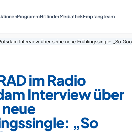
ktionen
Programm
Hitfinder
Mediathek
Empfang
Team
AD im Radio
dam Interview über
e neue
ingssingle: „So