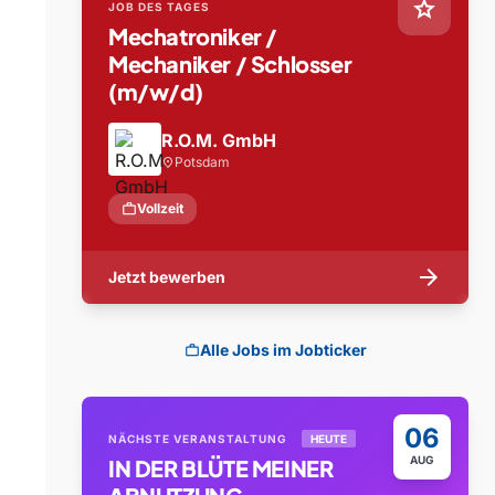
star
JOB DES TAGES
Mechatroniker /
Mechaniker / Schlosser
(m/w/d)
R.O.M. GmbH
Potsdam
location_on
work
Vollzeit
arrow_forward
Jetzt bewerben
Alle Jobs im Jobticker
work
06
NÄCHSTE VERANSTALTUNG
HEUTE
AUG
IN DER BLÜTE MEINER