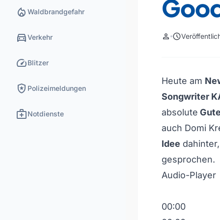
Goo
local_fire_department
Waldbrandgefahr
directions_car
person
schedule
Veröffentli
Verkehr
speed
Blitzer
Heute am
New
local_police
Polizeimeldungen
Songwriter 
medical_services
absolute
Gute
Notdienste
auch Domi Kr
Idee
dahinter,
gesprochen.
Audio-Player
00:00