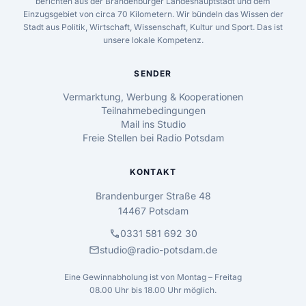
berichten aus der Brandenburger Landeshauptstadt und dem
Einzugsgebiet von circa 70 Kilometern. Wir bündeln das Wissen der
Stadt aus Politik, Wirtschaft, Wissenschaft, Kultur und Sport. Das ist
unsere lokale Kompetenz.
SENDER
Vermarktung, Werbung & Kooperationen
Teilnahmebedingungen
Mail ins Studio
Freie Stellen bei Radio Potsdam
KONTAKT
Brandenburger Straße 48
14467 Potsdam
call
0331 581 692 30
mail
studio@radio-potsdam.de
Eine Gewinnabholung ist von Montag – Freitag
08.00 Uhr bis 18.00 Uhr möglich.