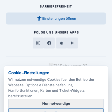
BARRIEREFREIHEIT
accessibility_new
Einstellungen öffnen
FOLGE UNS
UNSERE APPS
MEDIENPARTNER
Cookie-Einstellungen
Wir nutzen notwendige Cookies fuer den Betrieb der
Webseite. Optionale Dienste helfen uns,
Komfortfunktionen, Karten und Ticket-Widgets
bereitzustellen.
Nur notwendige
© 2026 Radio Potsdam. Webseite entwickelt durch die
Medienagentur