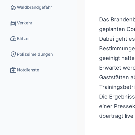
local_fire_department
Waldbrandgefahr
Das Brandenbu
directions_car
Verkehr
geplanten Co
speed
Dabei geht es
Blitzer
Bestimmungen
local_police
Polizeimeldungen
geeinigt hatte
Erwartet wer
medical_services
Notdienste
Gaststätten a
Trainingsbet
Die Ergebnis
einer Presse
überträgt liv