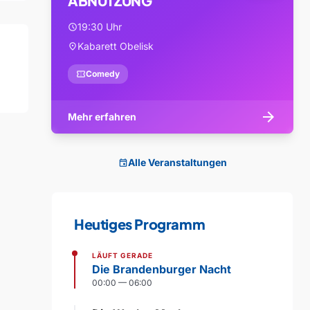
ABNUTZUNG
19:30 Uhr
schedule
Kabarett Obelisk
location_on
confirmation_number
Comedy
arrow_forward
Mehr erfahren
Alle Veranstaltungen
event
Heutiges Programm
LÄUFT GERADE
Die Brandenburger Nacht
00:00 — 06:00