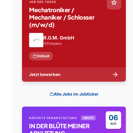
star
JOB DES TAGES
Mechatroniker /
Mechaniker / Schlosser
(m/w/d)
R.O.M. GmbH
Potsdam
location_on
work
Vollzeit
arrow_forward
Jetzt bewerben
Alle Jobs im Jobticker
work
06
NÄCHSTE VERANSTALTUNG
HEUTE
AUG
IN DER BLÜTE MEINER