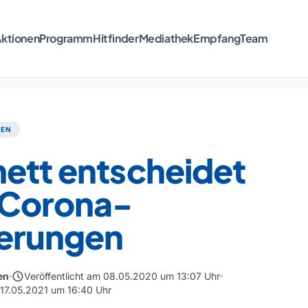
ktionen
Programm
Hitfinder
Mediathek
Empfang
Team
TEN
ett entscheidet
 Corona-
erungen
schedule
en
Veröffentlicht am 08.05.2020 um 13:07 Uhr
m 17.05.2021 um 16:40 Uhr