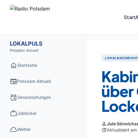
Start
A
LOKALPULS
Potsdam Aktuell
LOKALNACHRICH
home
Startseite
Kabin
newspaper
Potsdam Aktuell
über
event
Veranstaltungen
Lock
work
Jobticker
person
Jule Sönnichs
cloud
Wetter
update
Aktualisiert a