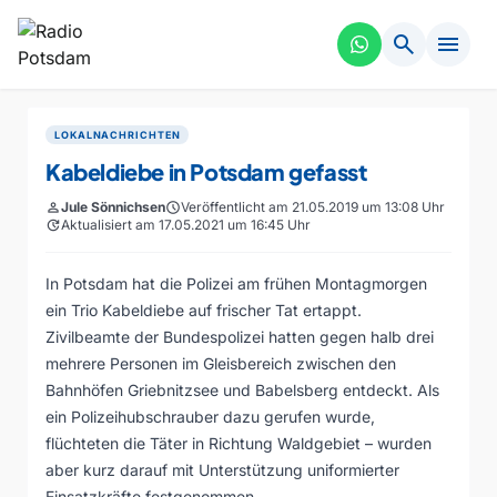
search
menu
LOKALNACHRICHTEN
Kabeldiebe in Potsdam gefasst
person
Jule Sönnichsen
schedule
Veröffentlicht am 21.05.2019 um 13:08 Uhr
update
Aktualisiert am 17.05.2021 um 16:45 Uhr
In Potsdam hat die Polizei am frühen Montagmorgen
ein Trio Kabeldiebe auf frischer Tat ertappt.
Zivilbeamte der Bundespolizei hatten gegen halb drei
mehrere Personen im Gleisbereich zwischen den
Bahnhöfen Griebnitzsee und Babelsberg entdeckt. Als
ein Polizeihubschrauber dazu gerufen wurde,
flüchteten die Täter in Richtung Waldgebiet – wurden
aber kurz darauf mit Unterstützung uniformierter
Einsatzkräfte festgenommen.