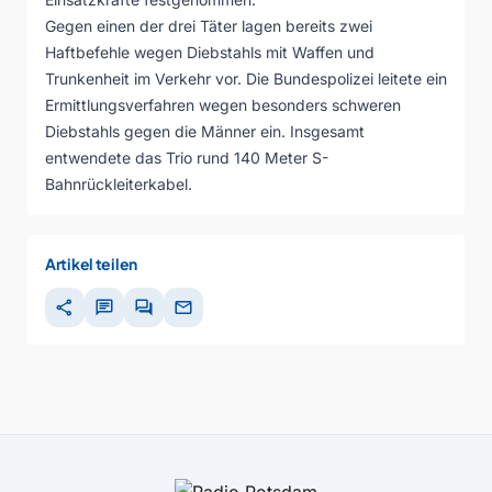
Gegen einen der drei Täter lagen bereits zwei
Haftbefehle wegen Diebstahls mit Waffen und
Trunkenheit im Verkehr vor. Die Bundespolizei leitete ein
Ermittlungsverfahren wegen besonders schweren
Diebstahls gegen die Männer ein. Insgesamt
entwendete das Trio rund 140 Meter S-
Bahnrückleiterkabel.
Artikel teilen
share
chat
forum
mail