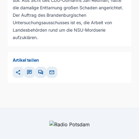
soll. Aus Sicht des CDU-Obmanns Jan Redman, hätte
die damalige Enttarnung großen Schaden angerichtet.
Der Auftrag des Brandenburgischen
Untersuchungsausschusses ist es, die Arbeit von
Landesbehörden rund um die NSU-Mordserie
aufzuklären.
Artikel teilen
share
chat
forum
mail