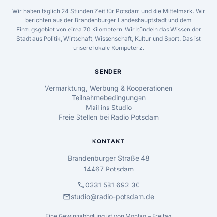
Wir haben täglich 24 Stunden Zeit für Potsdam und die Mittelmark. Wir
berichten aus der Brandenburger Landeshauptstadt und dem
Einzugsgebiet von circa 70 Kilometern. Wir bündeln das Wissen der
Stadt aus Politik, Wirtschaft, Wissenschaft, Kultur und Sport. Das ist
unsere lokale Kompetenz.
SENDER
Vermarktung, Werbung & Kooperationen
Teilnahmebedingungen
Mail ins Studio
Freie Stellen bei Radio Potsdam
KONTAKT
Brandenburger Straße 48
14467 Potsdam
call
0331 581 692 30
mail
studio@radio-potsdam.de
Eine Gewinnabholung ist von Montag – Freitag