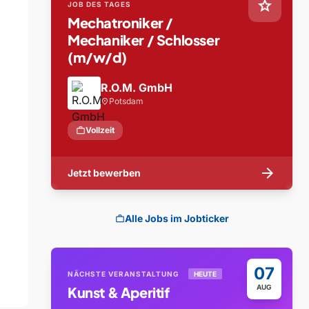
star
JOB DES TAGES
Mechatroniker /
Mechaniker / Schlosser
(m/w/d)
R.O.M. GmbH
Potsdam
location_on
work
Vollzeit
arrow_forward
Jetzt bewerben
Alle Jobs im Jobticker
work
07
NÄCHSTE VERANSTALTUNG
HEUTE
AUG
Kunst & Aperitif