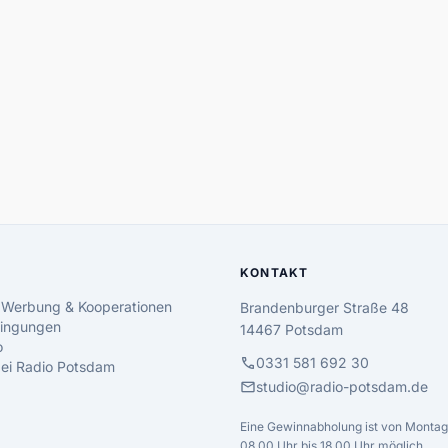
KONTAKT
 Werbung & Kooperationen
Brandenburger Straße 48
ingungen
14467 Potsdam
o
call
0331 581 692 30
 bei Radio Potsdam
mail
studio@radio-potsdam.de
Eine Gewinnabholung ist von Montag 
08.00 Uhr bis 18.00 Uhr möglich.