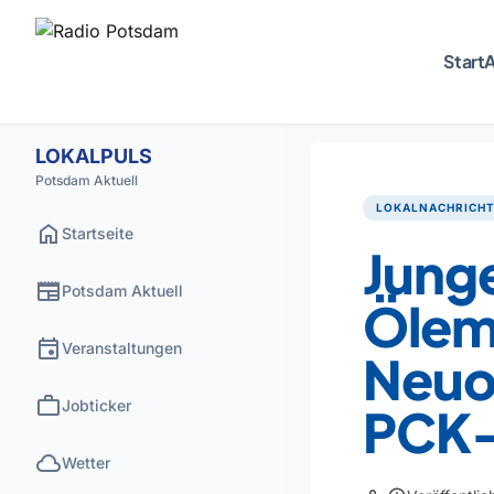
Start
A
LOKALPULS
Potsdam Aktuell
LOKALNACHRICH
home
Startseite
Junge
newspaper
Potsdam Aktuell
Ölem
event
Veranstaltungen
Neuor
work
Jobticker
PCK-
cloud
Wetter