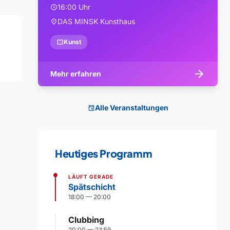
16:00 Uhr
schedule
DAS MINSK Kunsthaus
location_on
confirmation_number
Kunst
arrow_forward
Mehr erfahren
Alle Veranstaltungen
event
Heutiges Programm
LÄUFT GERADE
Spätschicht
18:00 — 20:00
Clubbing
20:00 — 23:59