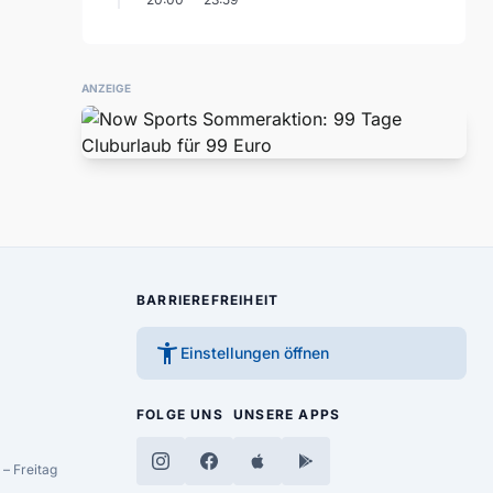
ANZEIGE
BARRIEREFREIHEIT
accessibility_new
Einstellungen öffnen
FOLGE UNS
UNSERE APPS
– Freitag