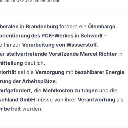
cht am 26.07.2022 um 06:00 Uhr
beralen
in
Brandenburg
fordern ein
Ölembargo
orientierung des PCK-Werkes
in
Schwedt
–
e hin zur
Verarbeitung von Wasserstoff
.
der
stellvertretende
Vorsitzende Marcel Richter
in
itteilung
deutlich.
iorität
sei die
Versorgung
mit
bezahlbarer Energie
rung der Arbeitsplätze
.
aufgefordert,
die
Mehrkosten zu tragen
und die
tschland GmbH
müsse von ihrer
Verantwortung
als
r befreit
werden.