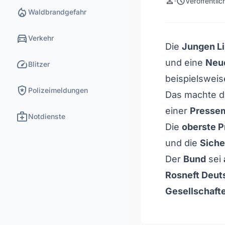
person
schedule
Veröffentli
local_fire_department
Waldbrandgefahr
directions_car
Verkehr
Die
Jungen Li
speed
und eine
Neu
Blitzer
beispielsweis
local_police
Polizeimeldungen
Das machte 
einer
Pressem
medical_services
Notdienste
Die
oberste Pr
und die
Siche
Der
Bund
sei
Rosneft Deu
Gesellschafte