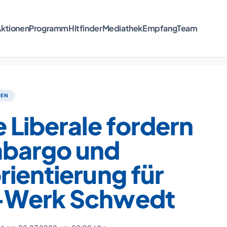
ktionen
Programm
Hitfinder
Mediathek
Empfang
Team
TEN
 Liberale fordern
bargo und
ientierung für
Werk Schwedt