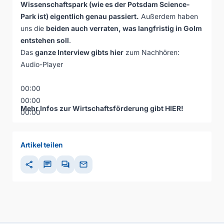
Wissenschaftspark (wie es der Potsdam Science-
Park ist) eigentlich genau passiert.
Außerdem haben
uns die
beiden auch verraten, was langfristig in Golm
entstehen soll
.
Das
ganze Interview gibts hier
zum Nachhören:
Audio-Player
00:00
00:00
Mehr Infos zur Wirtschaftsförderung gibt
HIER
!
00:00
Artikel teilen
share
chat
forum
mail