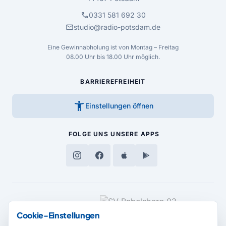
call
0331 581 692 30
mail
studio@radio-potsdam.de
Eine Gewinnabholung ist von Montag – Freitag
08.00 Uhr bis 18.00 Uhr möglich.
BARRIEREFREIHEIT
accessibility_new
Einstellungen öffnen
FOLGE UNS
UNSERE APPS
MEDIENPARTNER
Cookie-Einstellungen