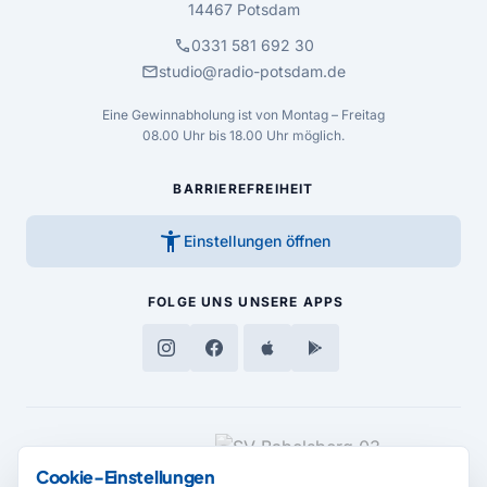
14467 Potsdam
call
0331 581 692 30
mail
studio@radio-potsdam.de
Eine Gewinnabholung ist von Montag – Freitag
08.00 Uhr bis 18.00 Uhr möglich.
BARRIEREFREIHEIT
accessibility_new
Einstellungen öffnen
FOLGE UNS
UNSERE APPS
MEDIENPARTNER
Cookie-Einstellungen