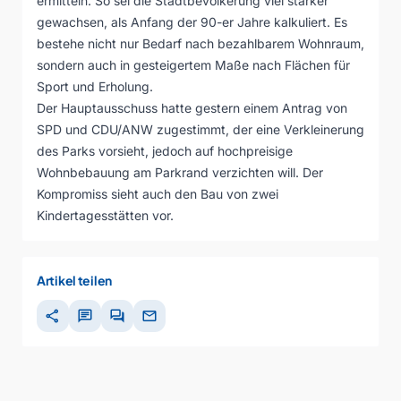
ermitteln. So sei die Stadtbevölkerung viel stärker
gewachsen, als Anfang der 90-er Jahre kalkuliert. Es
bestehe nicht nur Bedarf nach bezahlbarem Wohnraum,
sondern auch in gesteigertem Maße nach Flächen für
Sport und Erholung.
Der Hauptausschuss hatte gestern einem Antrag von
SPD und CDU/ANW zugestimmt, der eine Verkleinerung
des Parks vorsieht, jedoch auf hochpreisige
Wohnbebauung am Parkrand verzichten will. Der
Kompromiss sieht auch den Bau von zwei
Kindertagesstätten vor.
Artikel teilen
share
chat
forum
mail