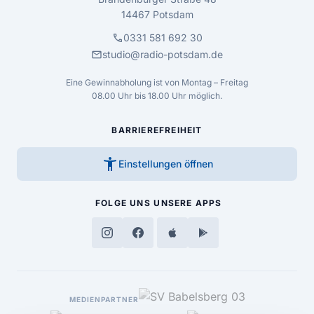
14467 Potsdam
call
0331 581 692 30
mail
studio@radio-potsdam.de
Eine Gewinnabholung ist von Montag – Freitag
08.00 Uhr bis 18.00 Uhr möglich.
BARRIEREFREIHEIT
accessibility_new
Einstellungen öffnen
FOLGE UNS
UNSERE APPS
MEDIENPARTNER