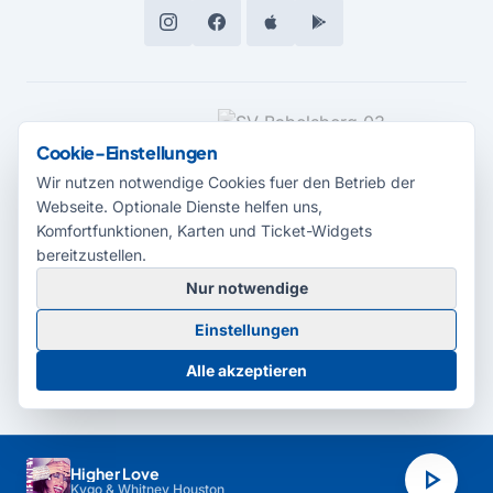
MEDIENPARTNER
Cookie-Einstellungen
Wir nutzen notwendige Cookies fuer den Betrieb der
Webseite. Optionale Dienste helfen uns,
Komfortfunktionen, Karten und Ticket-Widgets
bereitzustellen.
Nur notwendige
© 2026 Radio Potsdam. Webseite entwickelt durch die
Medienagentur
Einstellungen
Babelsberg
Barrierefreiheitserklärung
AGB
Datenschutz
Impressum
Alle akzeptieren
Cookie-Einstellungen
play_arrow
Higher Love
Kygo & Whitney Houston