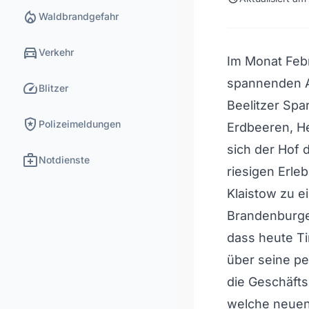
local_fire_department
Waldbrandgefahr
directions_car
Verkehr
Im Monat Febr
spannenden A
speed
Blitzer
Beelitzer Spa
local_police
Polizeimeldungen
Erdbeeren, He
sich der Hof
medical_services
Notdienste
riesigen Erle
Klaistow zu e
Brandenburger
dass heute Ti
über seine pe
die Geschäfts
welche neuen 