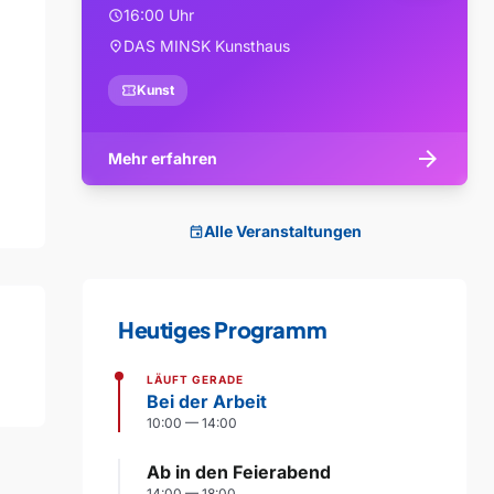
16:00 Uhr
schedule
DAS MINSK Kunsthaus
location_on
confirmation_number
Kunst
arrow_forward
Mehr erfahren
Alle Veranstaltungen
event
Heutiges Programm
LÄUFT GERADE
Bei der Arbeit
10:00 — 14:00
Ab in den Feierabend
14:00 — 18:00