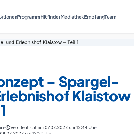
ktionen
Programm
Hitfinder
Mediathek
Empfang
Team
onzept – Spargel-
rlebnishof Klaistow
 1
schedule
en
Veröffentlicht am 07.02.2022 um 12:44 Uhr
m 08.02.2022 um 12:52 Uhr