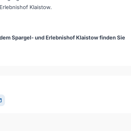
Erlebnishof Klaistow.
 dem Spargel- und Erlebnishof Klaistow finden Sie
och/Runter benutzen, um die Lautstärke zu regeln.
il