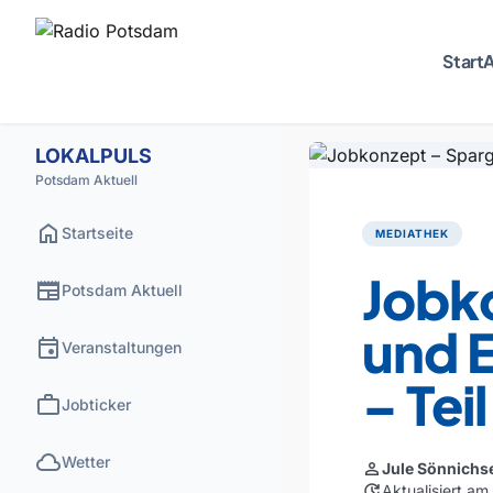
Start
A
LOKALPULS
Potsdam Aktuell
home
Startseite
MEDIATHEK
Jobk
newspaper
Potsdam Aktuell
und E
event
Veranstaltungen
– Teil
work
Jobticker
cloud
Wetter
person
Jule Sönnichs
update
Aktualisiert a