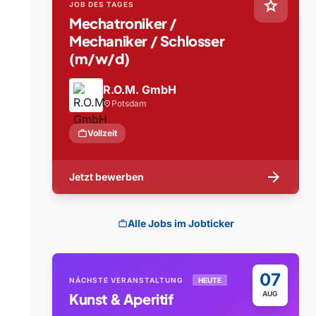
star
JOB DES TAGES
Mechatroniker /
Mechaniker / Schlosser
(m/w/d)
R.O.M. GmbH
Potsdam
location_on
work
Vollzeit
arrow_forward
Jetzt bewerben
Alle Jobs im Jobticker
work
07
NÄCHSTE VERANSTALTUNG
HEUTE
AUG
Kunst & Aperitif