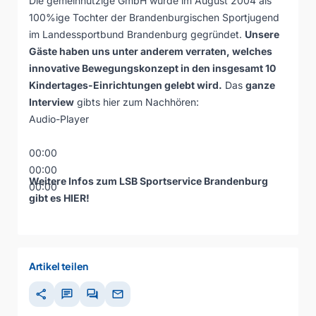
Die gemeinnützige GmbH wurde im August 2004 als
100%ige Tochter der Brandenburgischen Sportjugend
im Landessportbund Brandenburg gegründet.
Unsere
Gäste haben uns unter anderem verraten, welches
innovative Bewegungskonzept in den insgesamt 10
Kindertages-Einrichtungen gelebt wird.
Das
ganze
Interview
gibts hier zum Nachhören:
Audio-Player
00:00
00:00
Weitere Infos zum LSB Sportservice Brandenburg
00:00
gibt es
HIER
!
Artikel teilen
share
chat
forum
mail