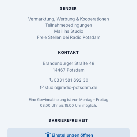
SENDER
Vermarktung, Werbung & Kooperationen
Teilnahmebedingungen
Mail ins Studio
Freie Stellen bei Radio Potsdam
KONTAKT
Brandenburger Straße 48
14467 Potsdam
call
0331 581 692 30
mail
studio@radio-potsdam.de
Eine Gewinnabholung ist von Montag – Freitag
08.00 Uhr bis 18.00 Uhr möglich.
BARRIEREFREIHEIT
accessibility_new
Einstellungen öffnen