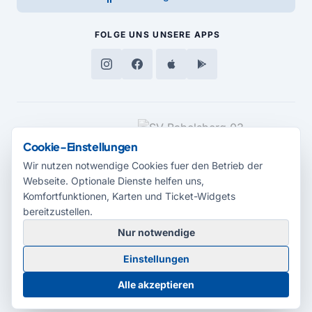
FOLGE UNS
UNSERE APPS
MEDIENPARTNER
Cookie-Einstellungen
Wir nutzen notwendige Cookies fuer den Betrieb der
Webseite. Optionale Dienste helfen uns,
Komfortfunktionen, Karten und Ticket-Widgets
bereitzustellen.
Nur notwendige
© 2026 Radio Potsdam. Webseite entwickelt durch die
Medienagentur
Einstellungen
Babelsberg
Barrierefreiheitserklärung
AGB
Datenschutz
Impressum
Alle akzeptieren
Cookie-Einstellungen