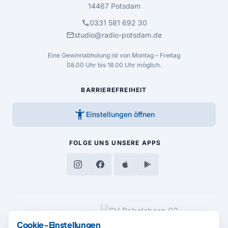
14467 Potsdam
call
0331 581 692 30
mail
studio@radio-potsdam.de
Eine Gewinnabholung ist von Montag – Freitag
08.00 Uhr bis 18.00 Uhr möglich.
BARRIEREFREIHEIT
accessibility_new
Einstellungen öffnen
FOLGE UNS
UNSERE APPS
MEDIENPARTNER
Cookie-Einstellungen