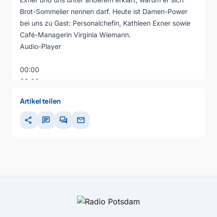
Brot-Sommelier nennen darf. Heute ist Damen-Power
bei uns zu Gast: Personalchefin, Kathleen Exner sowie
Café-Managerin Virginia Wiemann.
Audio-Player
00:00
00:00
00:00
Artikel teilen
share
chat
forum
mail