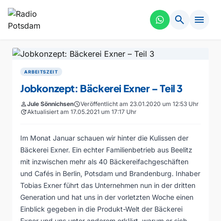
search
menu
ARBEITSZEIT
Jobkonzept: Bäckerei Exner – Teil 3
person
Jule Sönnichsen
schedule
Veröffentlicht am 23.01.2020 um 12:53 Uhr
update
Aktualisiert am 17.05.2021 um 17:17 Uhr
Im Monat Januar schauen wir hinter die Kulissen der
Bäckerei Exner. Ein echter Familienbetrieb aus Beelitz
mit inzwischen mehr als 40 Bäckereifachgeschäften
und Cafés in Berlin, Potsdam und Brandenburg. Inhaber
Tobias Exner führt das Unternehmen nun in der dritten
Generation und hat uns in der vorletzten Woche einen
Einblick gegeben in die Produkt-Welt der Bäckerei
Exner und uns unter anderem erklärt, warum er sich