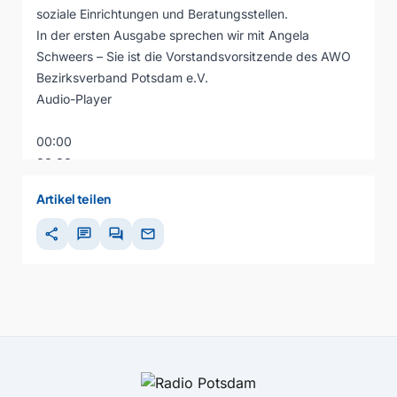
soziale Einrichtungen und Beratungsstellen.
In der ersten Ausgabe sprechen wir mit Angela
Schweers – Sie ist die Vorstandsvorsitzende des AWO
Bezirksverband Potsdam e.V.
Audio-Player
00:00
00:00
00:00
Artikel teilen
share
chat
forum
mail