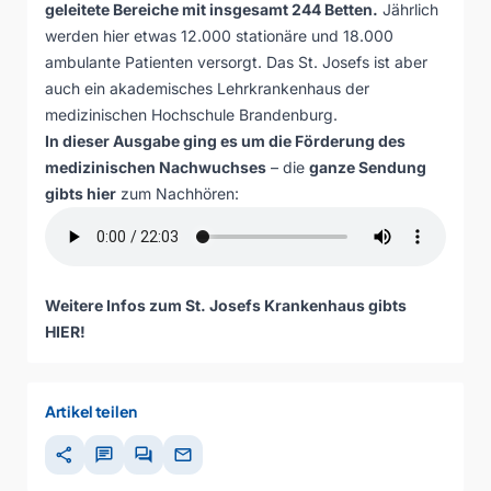
geleitete Bereiche mit insgesamt 244 Betten.
Jährlich
werden hier etwas 12.000 stationäre und 18.000
ambulante Patienten versorgt. Das St. Josefs ist aber
auch ein akademisches Lehrkrankenhaus der
medizinischen Hochschule Brandenburg.
In dieser Ausgabe ging es um die Förderung des
medizinischen Nachwuchses
– die
ganze Sendung
gibts hier
zum Nachhören:
Weitere Infos zum St. Josefs Krankenhaus gibts
HIER
!
Artikel teilen
share
chat
forum
mail