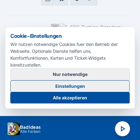
MEDIENPARTNER
Cookie-Einstellungen
Wir nutzen notwendige Cookies fuer den Betrieb der
Webseite. Optionale Dienste helfen uns,
Komfortfunktionen, Karten und Ticket-Widgets
bereitzustellen.
Nur notwendige
© 2026 Radio Potsdam. Webseite entwickelt durch die
Medienagentur
Einstellungen
Babelsberg
Barrierefreiheitserklärung
AGB
Datenschutz
Impressum
Alle akzeptieren
Cookie-Einstellungen
play_arrow
Bad Ideas
Alle Farben