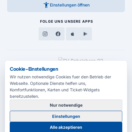
accessibility_new
Einstellungen öffnen
FOLGE UNS
UNSERE APPS
MEDIENPARTNER
Cookie-Einstellungen
Wir nutzen notwendige Cookies fuer den Betrieb der
Webseite. Optionale Dienste helfen uns,
Komfortfunktionen, Karten und Ticket-Widgets
bereitzustellen.
Nur notwendige
© 2026 Radio Potsdam. Webseite entwickelt durch die
Medienagentur
Einstellungen
Babelsberg
Barrierefreiheitserklärung
AGB
Datenschutz
Impressum
Alle akzeptieren
Cookie-Einstellungen