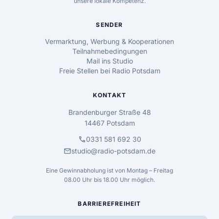
unsere lokale Kompetenz.
SENDER
Vermarktung, Werbung & Kooperationen
Teilnahmebedingungen
Mail ins Studio
Freie Stellen bei Radio Potsdam
KONTAKT
Brandenburger Straße 48
14467 Potsdam
call
0331 581 692 30
mail
studio@radio-potsdam.de
Eine Gewinnabholung ist von Montag – Freitag
08.00 Uhr bis 18.00 Uhr möglich.
BARRIEREFREIHEIT