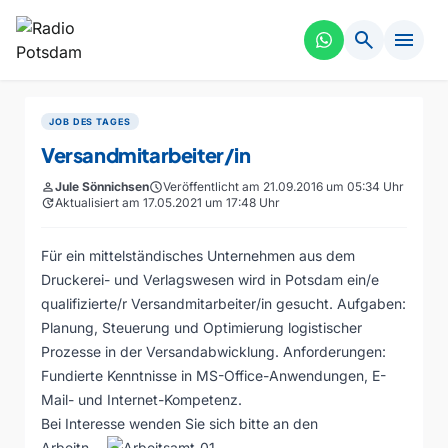
search
menu
JOB DES TAGES
Versandmitarbeiter/in
person
Jule Sönnichsen
schedule
Veröffentlicht am 21.09.2016 um 05:34 Uhr
update
Aktualisiert am 17.05.2021 um 17:48 Uhr
Für ein mittelständisches Unternehmen aus dem
Druckerei- und Verlagswesen wird in Potsdam ein/e
qualifizierte/r Versandmitarbeiter/in gesucht. Aufgaben:
Planung, Steuerung und Optimierung logistischer
Prozesse in der Versandabwicklung. Anforderungen:
Fundierte Kenntnisse in MS-Office-Anwendungen, E-
Mail- und Internet-Kompetenz.
Bei Interesse
wenden Sie sich bitte an den
Arbeitn