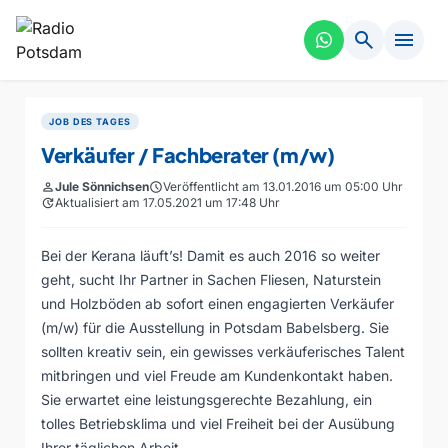
search
menu
JOB DES TAGES
Verkäufer / Fachberater (m/w)
person
Jule Sönnichsen
schedule
Veröffentlicht am 13.01.2016 um 05:00 Uhr
update
Aktualisiert am 17.05.2021 um 17:48 Uhr
Bei der Kerana läuft’s! Damit es auch 2016 so weiter
geht, sucht Ihr Partner in Sachen Fliesen, Naturstein
und Holzböden ab sofort einen engagierten Verkäufer
(m/w) für die Ausstellung in Potsdam Babelsberg. Sie
sollten kreativ sein, ein gewisses verkäuferisches Talent
mitbringen und viel Freude am Kundenkontakt haben.
Sie erwartet eine leistungsgerechte Bezahlung, ein
tolles Betriebsklima und viel Freiheit bei der Ausübung
Ihrer täglichen Arbeit.