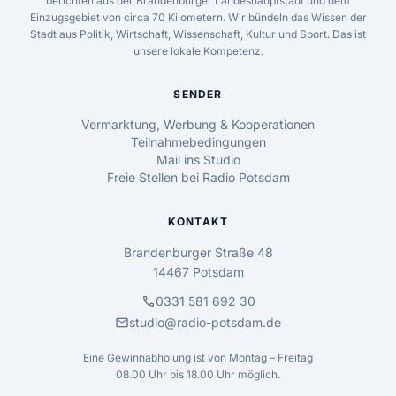
berichten aus der Brandenburger Landeshauptstadt und dem
Einzugsgebiet von circa 70 Kilometern. Wir bündeln das Wissen der
Stadt aus Politik, Wirtschaft, Wissenschaft, Kultur und Sport. Das ist
unsere lokale Kompetenz.
SENDER
Vermarktung, Werbung & Kooperationen
Teilnahmebedingungen
Mail ins Studio
Freie Stellen bei Radio Potsdam
KONTAKT
Brandenburger Straße 48
14467 Potsdam
call
0331 581 692 30
mail
studio@radio-potsdam.de
Eine Gewinnabholung ist von Montag – Freitag
08.00 Uhr bis 18.00 Uhr möglich.