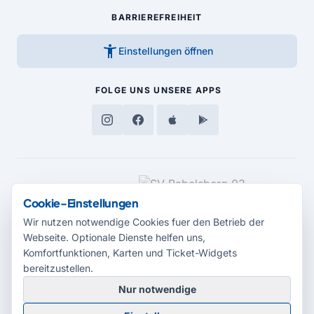
BARRIEREFREIHEIT
accessibility_new
Einstellungen öffnen
FOLGE UNS
UNSERE APPS
MEDIENPARTNER
Cookie-Einstellungen
Wir nutzen notwendige Cookies fuer den Betrieb der
Webseite. Optionale Dienste helfen uns,
Komfortfunktionen, Karten und Ticket-Widgets
bereitzustellen.
Nur notwendige
© 2026 Radio Potsdam. Webseite entwickelt durch die
Medienagentur