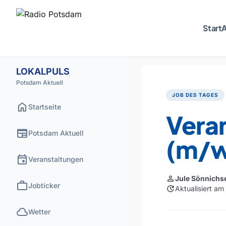
Start
A
LOKALPULS
Potsdam Aktuell
JOB DES TAGES
home
Startseite
Veran
newspaper
Potsdam Aktuell
(m/
event
Veranstaltungen
person
Jule Sönnichs
work
Jobticker
update
Aktualisiert am
cloud
Wetter