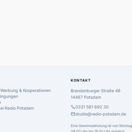
KONTAKT
 Werbung & Kooperationen
Brandenburger Straße 48
ingungen
14467 Potsdam
o
call
0331 581 692 30
 bei Radio Potsdam
mail
studio@radio-potsdam.de
Eine Gewinnabholung ist von Montag 
08.00 Uhr bis 18.00 Uhr möglich.