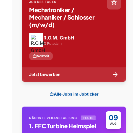
star
JOB DES TAGES
Mechatroniker /
Mechaniker / Schlosser
(m/w/d)
R.O.M. GmbH
Potsdam
location_on
work
Vollzeit
arrow_forward
Jetzt bewerben
Alle Jobs im Jobticker
work
09
NÄCHSTE VERANSTALTUNG
HEUTE
AUG
1. FFC Turbine Heimspiel