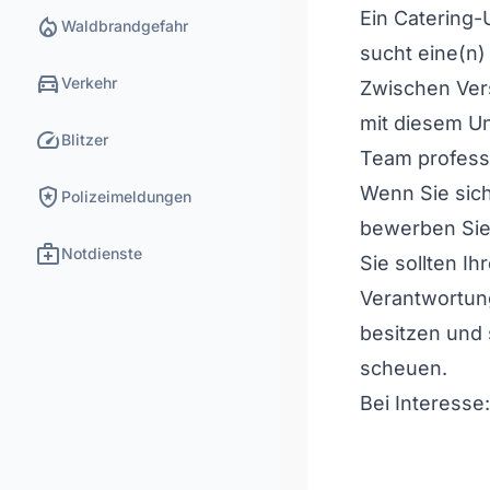
Ein Catering-
local_fire_department
Waldbrandgefahr
sucht eine(n) 
directions_car
Verkehr
Zwischen Ver
mit diesem U
speed
Blitzer
Team profess
local_police
Wenn Sie sich
Polizeimeldungen
bewerben Sie
medical_services
Notdienste
Sie sollten Ih
Verantwortun
besitzen und 
scheuen.
Bei Interesse