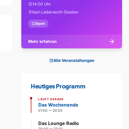
14:00 Uhr
schedule
Karl-Liebknecht-Stadion
location_on
confirmation_number
Sport
arrow_forward
Mehr erfahren
Alle Veranstaltungen
event
Heutiges Programm
LÄUFT GERADE
Das Wochenende
01:00 — 20:00
Das Lounge Radio
20:00 — 22:00