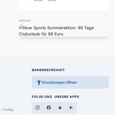
ANZEIGE
BARRIEREFREIHEIT
accessibility_new
Einstellungen öffnen
FOLGE UNS
UNSERE APPS
– Freitag