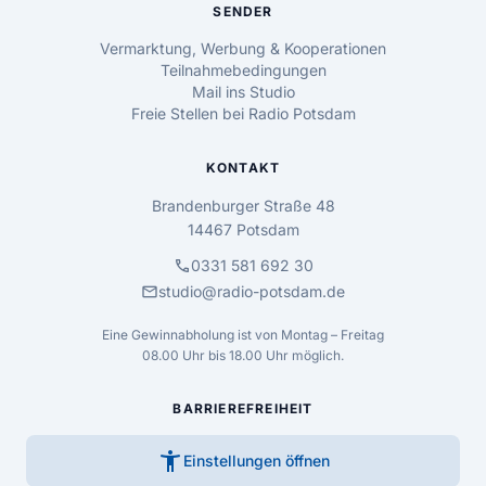
SENDER
Vermarktung, Werbung & Kooperationen
Teilnahmebedingungen
Mail ins Studio
Freie Stellen bei Radio Potsdam
KONTAKT
Brandenburger Straße 48
14467 Potsdam
call
0331 581 692 30
mail
studio@radio-potsdam.de
Eine Gewinnabholung ist von Montag – Freitag
08.00 Uhr bis 18.00 Uhr möglich.
BARRIEREFREIHEIT
accessibility_new
Einstellungen öffnen