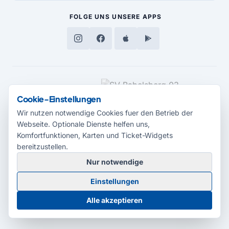
FOLGE UNS
UNSERE APPS
MEDIENPARTNER
Cookie-Einstellungen
Wir nutzen notwendige Cookies fuer den Betrieb der
Webseite. Optionale Dienste helfen uns,
Komfortfunktionen, Karten und Ticket-Widgets
bereitzustellen.
Nur notwendige
© 2026 Radio Potsdam. Webseite entwickelt durch die
Medienagentur
Einstellungen
Babelsberg
Barrierefreiheitserklärung
AGB
Datenschutz
Impressum
Alle akzeptieren
Cookie-Einstellungen