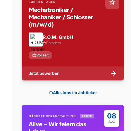
star
JOB DES TAGES
Mechatroniker /
Mechaniker / Schlosser
(m/w/d)
R.O.M. GmbH
Potsdam
location_on
work
Vollzeit
arrow_forward
Jetzt bewerben
Alle Jobs im Jobticker
work
08
NÄCHSTE VERANSTALTUNG
HEUTE
AUG
Alive – Wir feiern das