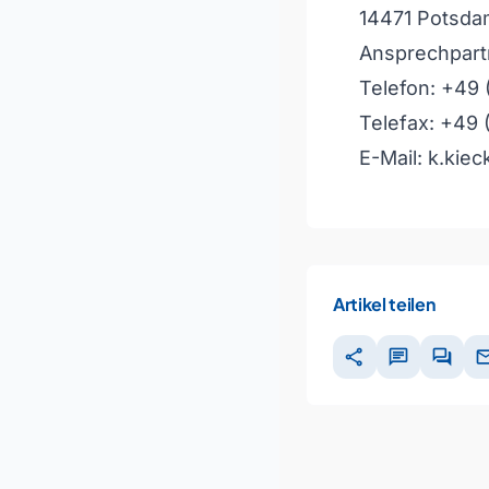
14471 Potsd
Ansprechpartn
Telefon: +49 
Telefax: +49 
E-Mail: k.ki
Artikel teilen
share
chat
forum
ma