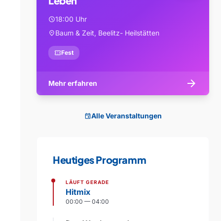
Leben
18:00 Uhr
schedule
Baum & Zeit, Beelitz- Heilstätten
location_on
confirmation_number
Fest
arrow_forward
Mehr erfahren
Alle Veranstaltungen
event
Heutiges Programm
LÄUFT GERADE
Hitmix
00:00 — 04:00