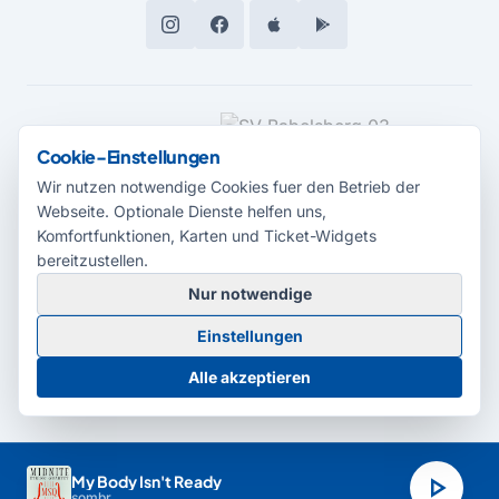
MEDIENPARTNER
Cookie-Einstellungen
Wir nutzen notwendige Cookies fuer den Betrieb der
Webseite. Optionale Dienste helfen uns,
Komfortfunktionen, Karten und Ticket-Widgets
bereitzustellen.
Nur notwendige
© 2026 Radio Potsdam. Webseite entwickelt durch die
Medienagentur
Einstellungen
Babelsberg
Barrierefreiheitserklärung
AGB
Datenschutz
Impressum
Alle akzeptieren
Cookie-Einstellungen
play_arrow
My Body Isn't Ready
sombr