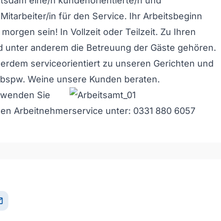
otsdam eine/n kundenorientierte/n und
Mitarbeiter/in für den Service. Ihr Arbeitsbeginn
orgen sein! In Vollzeit oder Teilzeit. Zu Ihren
d unter anderem die Betreuung der Gäste gehören.
ßerdem serviceorientiert zu unseren Gerichten und
 bspw. Weine unsere Kunden beraten.
e wenden Sie
 den Arbeitnehmerservice unter: 0331 880 6057
il