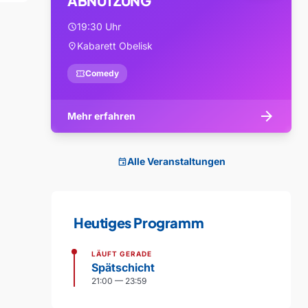
ABNUTZUNG
19:30 Uhr
schedule
Kabarett Obelisk
location_on
confirmation_number
Comedy
arrow_forward
Mehr erfahren
Alle Veranstaltungen
event
Heutiges Programm
LÄUFT GERADE
Spätschicht
21:00 — 23:59