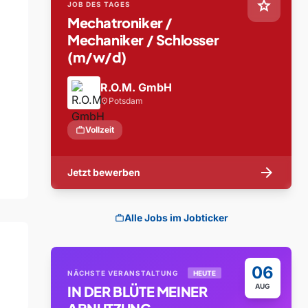
star
JOB DES TAGES
Mechatroniker /
Mechaniker / Schlosser
(m/w/d)
R.O.M. GmbH
Potsdam
location_on
work
Vollzeit
arrow_forward
Jetzt bewerben
Alle Jobs im Jobticker
work
06
NÄCHSTE VERANSTALTUNG
HEUTE
AUG
IN DER BLÜTE MEINER