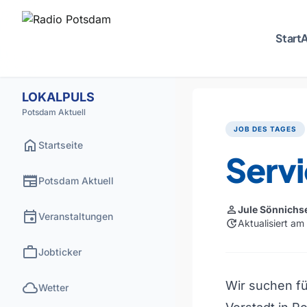
Start
A
LOKALPULS
Potsdam Aktuell
JOB DES TAGES
home
Startseite
Servi
newspaper
Potsdam Aktuell
person
Jule Sönnichs
event
Veranstaltungen
update
Aktualisiert am
work
Jobticker
cloud
Wir suchen fü
Wetter