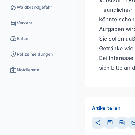
Vorstadt in P
local_fire_department
Waldbrandgefahr
freundliche/n 
könnte schon m
directions_car
Verkehr
Aufgaben wir
speed
Sie sollen au
Blitzer
Getränke wie
local_police
Polizeimeldungen
Bei Interess
sich bitte an
medical_services
Notdienste
Artikel teilen
share
chat
forum
ma