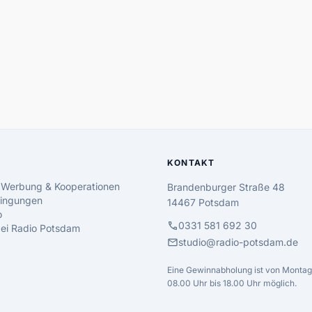
KONTAKT
 Werbung & Kooperationen
Brandenburger Straße 48
ingungen
14467 Potsdam
o
call
0331 581 692 30
 bei Radio Potsdam
mail
studio@radio-potsdam.de
Eine Gewinnabholung ist von Montag 
08.00 Uhr bis 18.00 Uhr möglich.