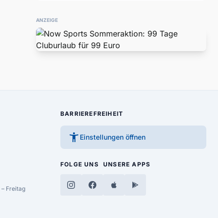
ANZEIGE
BARRIEREFREIHEIT
accessibility_new
Einstellungen öffnen
FOLGE UNS
UNSERE APPS
– Freitag