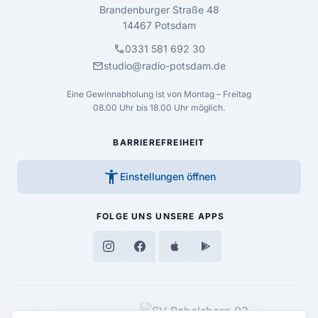
Brandenburger Straße 48
14467 Potsdam
call
0331 581 692 30
mail
studio@radio-potsdam.de
Eine Gewinnabholung ist von Montag – Freitag
08.00 Uhr bis 18.00 Uhr möglich.
BARRIEREFREIHEIT
accessibility_new
Einstellungen öffnen
FOLGE UNS
UNSERE APPS
MEDIENPARTNER