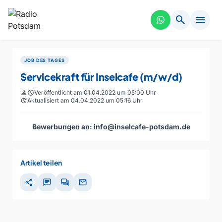
search
menu
JOB DES TAGES
Servicekraft für Inselcafe (m/w/d)
person
schedule
Veröffentlicht am 01.04.2022 um 05:00 Uhr
update
Aktualisiert am 04.04.2022 um 05:16 Uhr
Bewerbungen an:
info@inselcafe-potsdam.de
Artikel teilen
share
chat
forum
mail