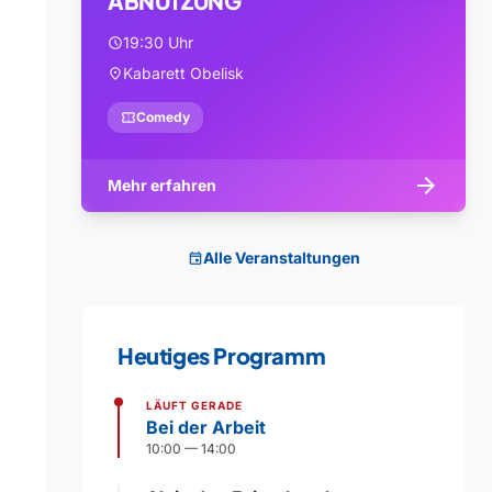
ABNUTZUNG
19:30 Uhr
schedule
Kabarett Obelisk
location_on
confirmation_number
Comedy
arrow_forward
Mehr erfahren
Alle Veranstaltungen
event
Heutiges Programm
LÄUFT GERADE
Bei der Arbeit
10:00 — 14:00