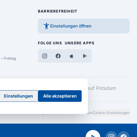
BARRIEREFREIHEIT
accessibility_new
Einstellungen öffnen
FOLGE UNS
UNSERE APPS
– Freitag
Einstellungen
Alle akzeptieren
Barrierefreiheitserklärung
AGB
Datenschutz
Impressum
Cookie-Einstellungen