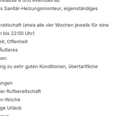
nklasse B und eventuell BE
ls Sanitär-Heizungsmonteur, eigenständiges
reitschaft (etwa alle vier Wochen jeweils für eine
h bis 22:00 Uhr)
it, Offenheit
 Äußeres
nen:
ung zu sehr guten Konditionen, übertarifliche
ungen
er Rufbereitschaft
en-Woche
age Urlaub