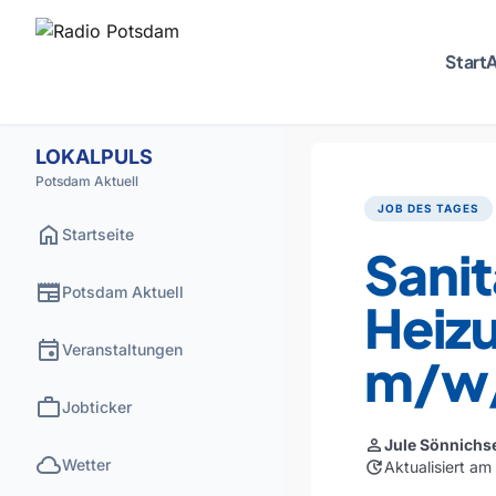
Start
A
LOKALPULS
Potsdam Aktuell
JOB DES TAGES
home
Startseite
Sani
newspaper
Potsdam Aktuell
Heiz
event
Veranstaltungen
m/w
work
Jobticker
person
Jule Sönnichs
cloud
Wetter
update
Aktualisiert a