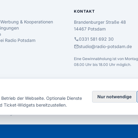
KONTAKT
 Werbung & Kooperationen
Brandenburger Straße 48
ingungen
14467 Potsdam
o
call
0331 581 692 30
 bei Radio Potsdam
mail
studio@radio-potsdam.de
Eine Gewinnabholung ist von Montag 
08.00 Uhr bis 18.00 Uhr möglich.
Nur notwendige
Betrieb der Webseite. Optionale Dienste
d Ticket-Widgets bereitzustellen.
elsberg