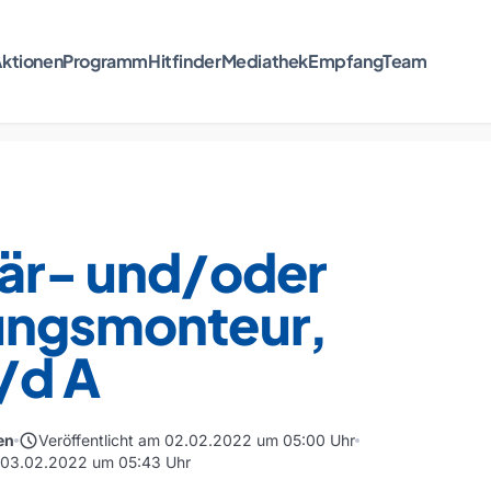
ktionen
Programm
Hitfinder
Mediathek
Empfang
Team
tär- und/oder
ungsmonteur,
/d A
schedule
en
Veröffentlicht am 02.02.2022 um 05:00 Uhr
m 03.02.2022 um 05:43 Uhr