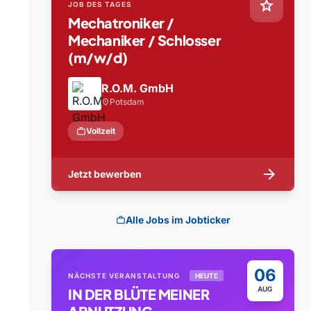
star
JOB DES TAGES
Mechatroniker /
Mechaniker / Schlosser
(m/w/d)
R.O.M. GmbH
Potsdam
location_on
work
Vollzeit
arrow_forward
Jetzt bewerben
Alle Jobs im Jobticker
work
06
NÄCHSTE VERANSTALTUNG
HEUTE
AUG
IN DER BLÜTE MEINER