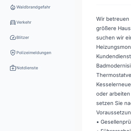
local_fire_department
Waldbrandgefahr
Wir betreuen 
directions_car
Verkehr
größere Haus
speed
suchen wir ei
Blitzer
Heizungsmonte
local_police
Polizeimeldungen
Kundendienst 
Badmodernisi
medical_services
Notdienste
Thermostatven
Kesselerneuer
oder arbeiten
setzen Sie na
Voraussetzun
• Gesellenpr