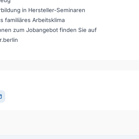
zeug
rbildung in Hersteller-Seminaren
familiäres Arbeitsklima
ionen zum Jobangebot finden Sie auf
.berlin
il