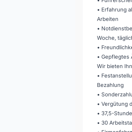
• Führerschei
• Erfahrung a
Arbeiten
• Notdienstbe
Woche, täglic
• Freundlichke
• Gepflegtes
Wir bieten Ih
• Festanstell
Bezahlung
• Sonderzahl
• Vergütung d
• 37,5-Stund
• 30 Arbeitst