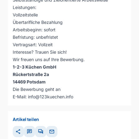
Leistungen:
Vollzeitstelle
Übertarifliche Bezahlung
Arbeitsbeginn: sofort
Befristung: unbefristet
Vertragsart: Vollzeit
Interesse? Trauen Sie sich!
Wir freuen uns auf Ihre Bewerbung.
1-2-3 Küchen GmbH
Rückertstraße 2a
14469 Potsdam
Die Bewerbung geht an
E-Mail:
info@123kuechen.info
Artikel teilen
share
chat
forum
mail