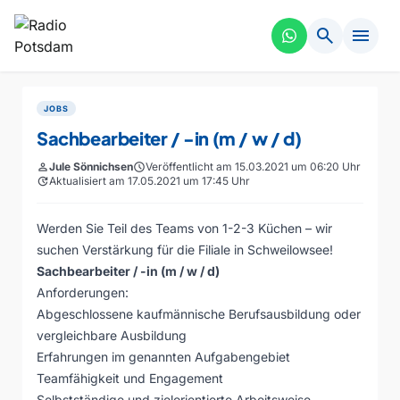
search
menu
JOBS
Sachbearbeiter / -in (m / w / d)
person
Jule Sönnichsen
schedule
Veröffentlicht am 15.03.2021 um 06:20 Uhr
update
Aktualisiert am 17.05.2021 um 17:45 Uhr
Werden Sie Teil des Teams von 1-2-3 Küchen – wir
suchen Verstärkung für die Filiale in Schweilowsee!
Sachbearbeiter / -in (m / w / d)
Anforderungen:
Abgeschlossene kaufmännische Berufsausbildung oder
vergleichbare Ausbildung
Erfahrungen im genannten Aufgabengebiet
Teamfähigkeit und Engagement
Selbstständige und zielorientierte Arbeitsweise