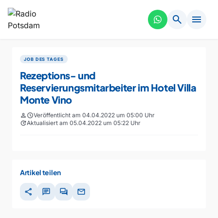
search
menu
JOB DES TAGES
Rezeptions- und
Reservierungsmitarbeiter im Hotel Villa
Monte Vino
person
schedule
Veröffentlicht am 04.04.2022 um 05:00 Uhr
update
Aktualisiert am 05.04.2022 um 05:22 Uhr
Artikel teilen
share
chat
forum
mail