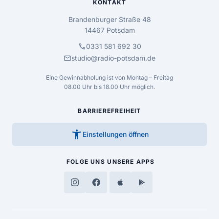
KONTAKT
Brandenburger Straße 48
14467 Potsdam
call
0331 581 692 30
mail
studio@radio-potsdam.de
Eine Gewinnabholung ist von Montag – Freitag
08.00 Uhr bis 18.00 Uhr möglich.
BARRIEREFREIHEIT
accessibility_new
Einstellungen öffnen
FOLGE UNS
UNSERE APPS