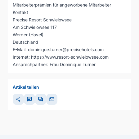
Mitarbeiterprämien für angeworbene Mitarbeiter
Kontakt
Precise Resort Schwielowsee
Am Schwielowsee 117
Werder (Havel)
Deutschland
E-Mail:
dominique.turner@precisehotels.com
Internet:
https://www.resort-schwielowsee.com
Ansprechpartner: Frau Dominique Turner
Artikel teilen
share
chat
forum
mail