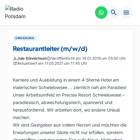
search
menu
UMGEBUNG
Restaurantleiter (m/w/d)
person
Jule Sönnichsen
schedule
Veröffentlicht am 14.01.2019 um 05:50 Uhr
update
Aktualisiert am 17.05.2021 um 17:45 Uhr
Karriere und Ausbildung in einem 4-Sterne Hotel am
malerischen Schwielowsee … ziemlich nah am Paradies!
Unser Arbeitsumfeld im Precise Resort Schwielowsee –
paradiesisch, abwechslungsreich, spannend und
herausfordernd. Wir arbeiten dort, wo andere Urlaub
machen.
Wir sind Gastgeber aus vollem Herzen und möchten die
Erwartungen unserer Gäste nicht nur erfüllen, sondern
übertreffen, und das jeden Tag aufs Neue. Motivation