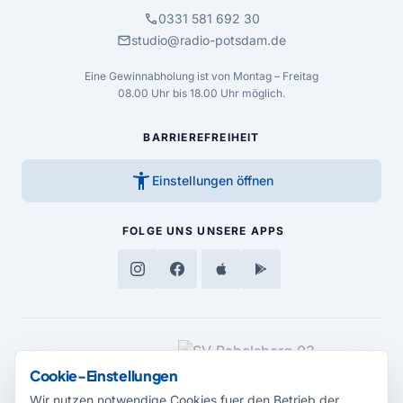
call
0331 581 692 30
mail
studio@radio-potsdam.de
Eine Gewinnabholung ist von Montag – Freitag
08.00 Uhr bis 18.00 Uhr möglich.
BARRIEREFREIHEIT
accessibility_new
Einstellungen öffnen
FOLGE UNS
UNSERE APPS
MEDIENPARTNER
Cookie-Einstellungen
Wir nutzen notwendige Cookies fuer den Betrieb der