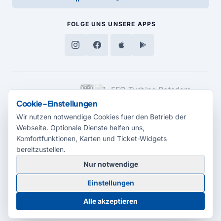
FOLGE UNS
UNSERE APPS
MEDIENPARTNER
Cookie-Einstellungen
Wir nutzen notwendige Cookies fuer den Betrieb der
Webseite. Optionale Dienste helfen uns,
Komfortfunktionen, Karten und Ticket-Widgets
bereitzustellen.
Nur notwendige
© 2026 Radio Potsdam. Webseite entwickelt durch die
Medienagentur
Einstellungen
Babelsberg
Barrierefreiheitserklärung
AGB
Datenschutz
Impressum
Alle akzeptieren
Cookie-Einstellungen