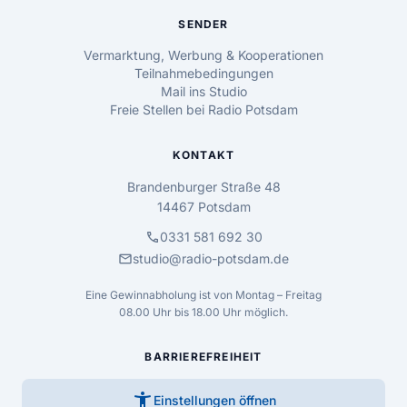
SENDER
Vermarktung, Werbung & Kooperationen
Teilnahmebedingungen
Mail ins Studio
Freie Stellen bei Radio Potsdam
KONTAKT
Brandenburger Straße 48
14467 Potsdam
call
0331 581 692 30
mail
studio@radio-potsdam.de
Eine Gewinnabholung ist von Montag – Freitag
08.00 Uhr bis 18.00 Uhr möglich.
BARRIEREFREIHEIT
accessibility_new
Einstellungen öffnen