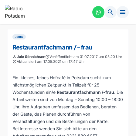
search
menu
JOBS
Restaurantfachmann /-frau
person
Jule Sönnichsen
schedule
Veröffentlicht am 31.07.2017 um 05:20 Uhr
update
Aktualisiert am 17.05.2021 um 17:47 Uhr
Ein kleines, feines Hofcafé in Potsdam sucht zum
nächstmöglichen Zeitpunkt in Teilzeit für 25
Wochenstunden ein/e
Restaurantfachmann /-frau
. Die
Arbeitszeiten sind von Montag – Sonntag 10:00 – 18:00
Uhr. Ihre Aufgaben umfassen das Bedienen, beraten
der Gäste, das Planen durchführen von
Veranstaltungen und die Bestellungen der Karte.
Bei Interesse wenden Sie sich bitte an den
Arbeitnehmerservice unter 0331 880 6057.