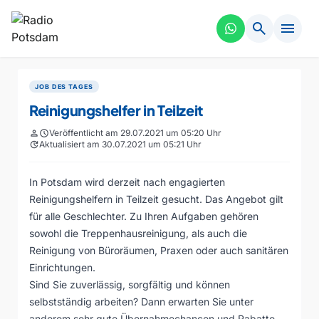
search
menu
JOB DES TAGES
Reinigungshelfer in Teilzeit
person
schedule
Veröffentlicht am 29.07.2021 um 05:20 Uhr
update
Aktualisiert am 30.07.2021 um 05:21 Uhr
In Potsdam wird derzeit nach engagierten
Reinigungshelfern in Teilzeit gesucht. Das Angebot gilt
für alle Geschlechter. Zu Ihren Aufgaben gehören
sowohl die Treppenhausreinigung, als auch die
Reinigung von Büroräumen, Praxen oder auch sanitären
Einrichtungen.
Sind Sie zuverlässig, sorgfältig und können
selbstständig arbeiten? Dann erwarten Sie unter
anderem sehr gute Übernahmechancen und Rabatte