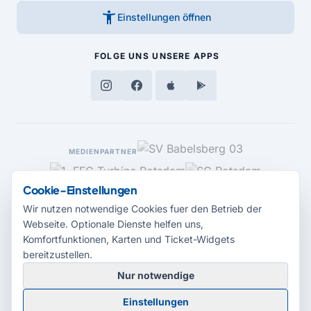
accessibility_new
Einstellungen öffnen
FOLGE UNS
UNSERE APPS
MEDIENPARTNER
Cookie-Einstellungen
Wir nutzen notwendige Cookies fuer den Betrieb der
Webseite. Optionale Dienste helfen uns,
Komfortfunktionen, Karten und Ticket-Widgets
bereitzustellen.
Nur notwendige
© 2026 Radio Potsdam. Webseite entwickelt durch die
Medienagentur
Einstellungen
Babelsberg