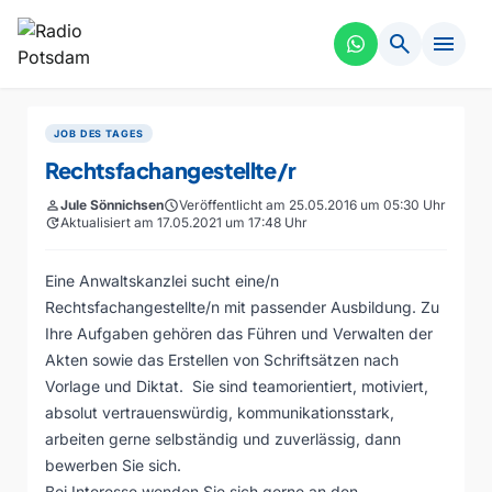
search
menu
JOB DES TAGES
Rechtsfachangestellte/r
person
Jule Sönnichsen
schedule
Veröffentlicht am 25.05.2016 um 05:30 Uhr
update
Aktualisiert am 17.05.2021 um 17:48 Uhr
Eine Anwaltskanzlei sucht eine/n
Rechtsfachangestellte/n mit passender Ausbildung. Zu
Ihre Aufgaben gehören das Führen und Verwalten der
Akten sowie das Erstellen von Schriftsätzen nach
Vorlage und Diktat. Sie sind teamorientiert, motiviert,
absolut vertrauenswürdig, kommunikationsstark,
arbeiten gerne selbständig und zuverlässig, dann
bewerben Sie sich.
Bei Interesse wenden Sie sich gerne an den