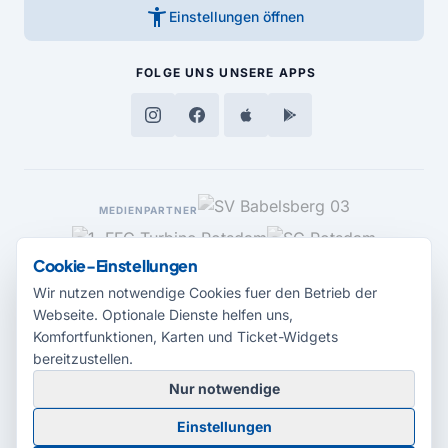
accessibility_new
Einstellungen öffnen
FOLGE UNS
UNSERE APPS
MEDIENPARTNER
Cookie-Einstellungen
Wir nutzen notwendige Cookies fuer den Betrieb der
Webseite. Optionale Dienste helfen uns,
Komfortfunktionen, Karten und Ticket-Widgets
bereitzustellen.
Nur notwendige
© 2026 Radio Potsdam. Webseite entwickelt durch die
Medienagentur
Einstellungen
Babelsberg