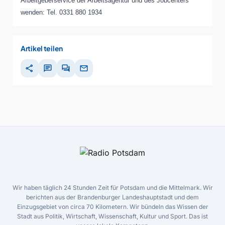
Arbeitgeberservice der Arbeitsagentur und des Jobcenters
wenden: Tel. 0331 880 1934
Artikel teilen
share
chat
forum
mail
Wir haben täglich 24 Stunden Zeit für Potsdam und die Mittelmark. Wir
berichten aus der Brandenburger Landeshauptstadt und dem
Einzugsgebiet von circa 70 Kilometern. Wir bündeln das Wissen der
Stadt aus Politik, Wirtschaft, Wissenschaft, Kultur und Sport. Das ist