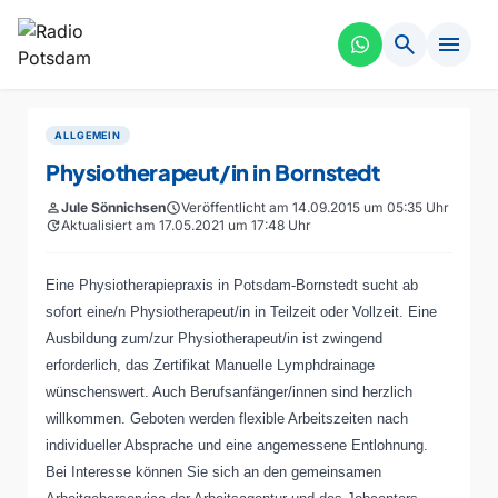
search
menu
ALLGEMEIN
Physiotherapeut/in in Bornstedt
person
Jule Sönnichsen
schedule
Veröffentlicht am 14.09.2015 um 05:35 Uhr
update
Aktualisiert am 17.05.2021 um 17:48 Uhr
Eine Physiotherapiepraxis in Potsdam-Bornstedt sucht ab
sofort eine/n Physiotherapeut/in in Teilzeit oder Vollzeit. Eine
Ausbildung zum/zur Physiotherapeut/in ist zwingend
erforderlich, das Zertifikat Manuelle Lymphdrainage
wünschenswert. Auch Berufsanfänger/innen sind herzlich
willkommen. Geboten werden flexible Arbeitszeiten nach
individueller Absprache und eine angemessene Entlohnung.
Bei Interesse können Sie sich an den gemeinsamen