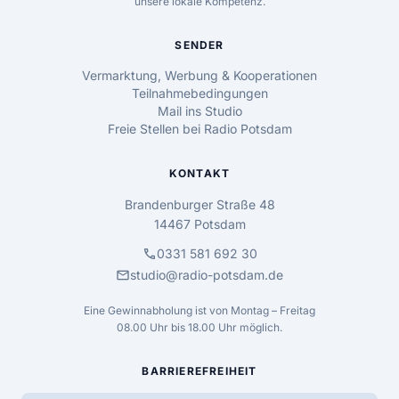
unsere lokale Kompetenz.
SENDER
Vermarktung, Werbung & Kooperationen
Teilnahmebedingungen
Mail ins Studio
Freie Stellen bei Radio Potsdam
KONTAKT
Brandenburger Straße 48
14467 Potsdam
call
0331 581 692 30
mail
studio@radio-potsdam.de
Eine Gewinnabholung ist von Montag – Freitag
08.00 Uhr bis 18.00 Uhr möglich.
BARRIEREFREIHEIT