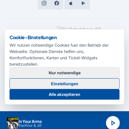
MEDIENPARTNER
Cookie-Einstellungen
Wir nutzen notwendige Cookies fuer den Betrieb der
Webseite. Optionale Dienste helfen uns,
Komfortfunktionen, Karten und Ticket-Widgets
bereitzustellen.
Nur notwendige
© 2026 Radio Potsdam. Webseite entwickelt durch die
Medienagentur
Einstellungen
Babelsberg
Barrierefreiheitserklärung
AGB
Datenschutz
Impressum
Alle akzeptieren
Cookie-Einstellungen
play_arrow
In Your Arms
Stanfour & Jill