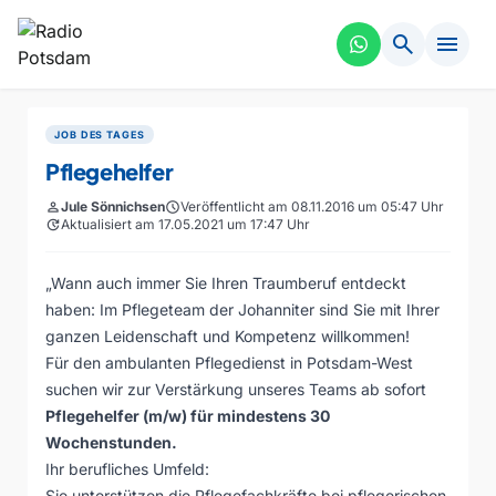
search
menu
JOB DES TAGES
Pflegehelfer
person
Jule Sönnichsen
schedule
Veröffentlicht am 08.11.2016 um 05:47 Uhr
update
Aktualisiert am 17.05.2021 um 17:47 Uhr
„Wann auch immer Sie Ihren Traumberuf entdeckt
haben: Im Pflegeteam der Johanniter sind Sie mit Ihrer
ganzen Leidenschaft und Kompetenz willkommen!
Für den ambulanten Pflegedienst in Potsdam-West
suchen wir zur Verstärkung unseres Teams ab sofort
Pflegehelfer (m/w) für mindestens 30
Wochenstunden.
Ihr berufliches Umfeld:
Sie unterstützen die Pflegefachkräfte bei pflegerischen