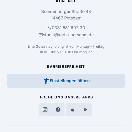
KONTAKT
Brandenburger Straße 48
14467 Potsdam
call
0331 581 692 30
mail
studio@radio-potsdam.de
Eine Gewinnabholung ist von Montag – Freitag
08.00 Uhr bis 18.00 Uhr möglich.
BARRIEREFREIHEIT
accessibility_new
Einstellungen öffnen
FOLGE UNS
UNSERE APPS