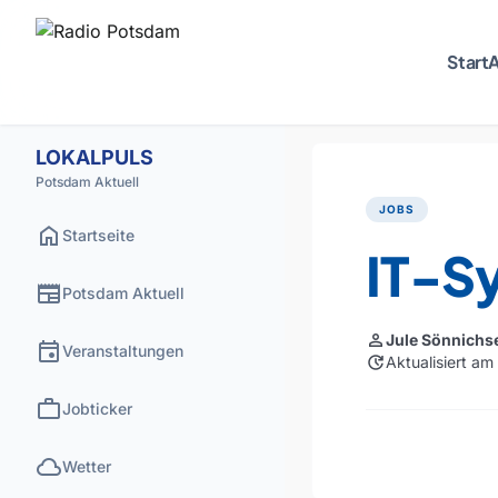
Start
A
LOKALPULS
Potsdam Aktuell
JOBS
home
Startseite
IT-Sy
newspaper
Potsdam Aktuell
person
Jule Sönnichs
event
Veranstaltungen
update
Aktualisiert am
work
Jobticker
cloud
Wetter