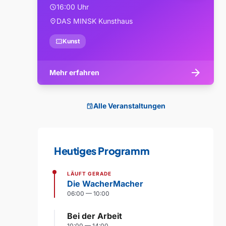
16:00 Uhr
schedule
DAS MINSK Kunsthaus
location_on
confirmation_number
Kunst
arrow_forward
Mehr erfahren
Alle Veranstaltungen
event
Heutiges Programm
LÄUFT GERADE
Die WacherMacher
06:00 — 10:00
Bei der Arbeit
10:00 — 14:00