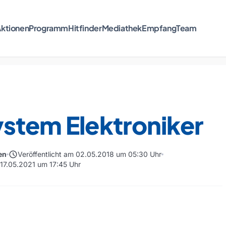
ktionen
Programm
Hitfinder
Mediathek
Empfang
Team
stem Elektroniker
schedule
en
Veröffentlicht am 02.05.2018 um 05:30 Uhr
 17.05.2021 um 17:45 Uhr