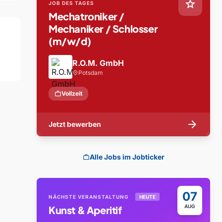
star
JOB DES TAGES
Mechatroniker /
Mechaniker / Schlosser
(m/w/d)
R.O.M. GmbH
Potsdam
location_on
work
Vollzeit
arrow_forward
Jetzt bewerben
Alle Jobs im Jobticker
work
07
NÄCHSTE VERANSTALTUNG
HEUTE
AUG
Kunst & Aperitif