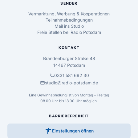
SENDER
Vermarktung, Werbung & Kooperationen
Teilnahmebedingungen
Mail ins Studio
Freie Stellen bei Radio Potsdam
KONTAKT
Brandenburger Straße 48
14467 Potsdam
call
0331 581 692 30
mail
studio@radio-potsdam.de
Eine Gewinnabholung ist von Montag – Freitag
08.00 Uhr bis 18.00 Uhr möglich.
BARRIEREFREIHEIT
accessibility_new
Einstellungen öffnen