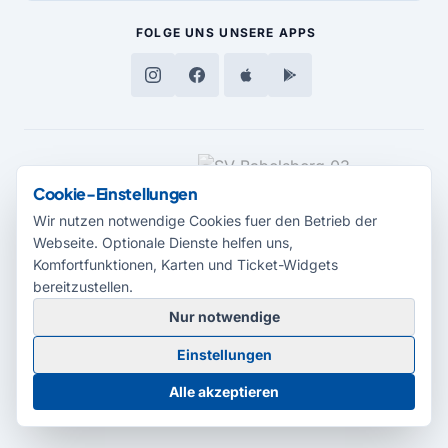
FOLGE UNS
UNSERE APPS
MEDIENPARTNER
Cookie-Einstellungen
Wir nutzen notwendige Cookies fuer den Betrieb der
Webseite. Optionale Dienste helfen uns,
Komfortfunktionen, Karten und Ticket-Widgets
bereitzustellen.
Nur notwendige
© 2026 Radio Potsdam. Webseite entwickelt durch die
Medienagentur
Einstellungen
Babelsberg
Barrierefreiheitserklärung
AGB
Datenschutz
Impressum
Alle akzeptieren
Cookie-Einstellungen