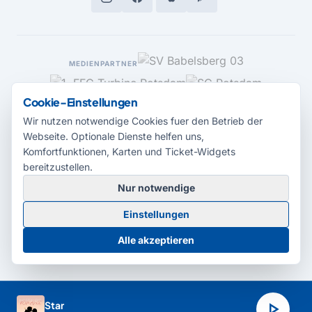
MEDIENPARTNER
Cookie-Einstellungen
Wir nutzen notwendige Cookies fuer den Betrieb der
Webseite. Optionale Dienste helfen uns,
Komfortfunktionen, Karten und Ticket-Widgets
bereitzustellen.
Nur notwendige
© 2026 Radio Potsdam. Webseite entwickelt durch die
Medienagentur
Einstellungen
Babelsberg
Barrierefreiheitserklärung
AGB
Datenschutz
Impressum
Alle akzeptieren
Cookie-Einstellungen
play_arrow
Star