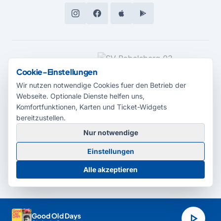
MEDIENPARTNER
Cookie-Einstellungen
Wir nutzen notwendige Cookies fuer den Betrieb der
Webseite. Optionale Dienste helfen uns,
Komfortfunktionen, Karten und Ticket-Widgets
bereitzustellen.
Nur notwendige
© 2026 Radio Potsdam. Webseite entwickelt durch die
Medienagentur
Einstellungen
Babelsberg
Barrierefreiheitserklärung
AGB
Datenschutz
Impressum
Alle akzeptieren
Cookie-Einstellungen
play_arrow
Good Old Days