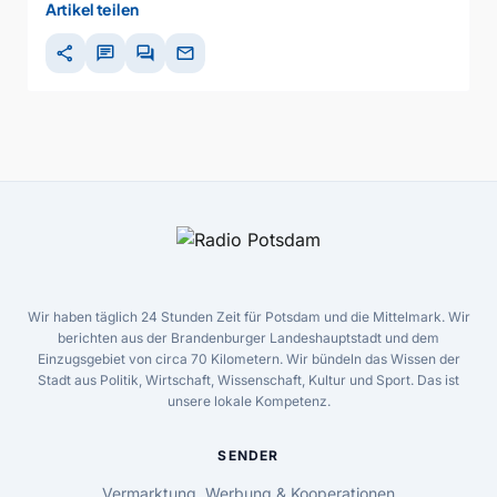
Artikel teilen
share
chat
forum
mail
Wir haben täglich 24 Stunden Zeit für Potsdam und die Mittelmark. Wir
berichten aus der Brandenburger Landeshauptstadt und dem
Einzugsgebiet von circa 70 Kilometern. Wir bündeln das Wissen der
Stadt aus Politik, Wirtschaft, Wissenschaft, Kultur und Sport. Das ist
unsere lokale Kompetenz.
SENDER
Vermarktung, Werbung & Kooperationen