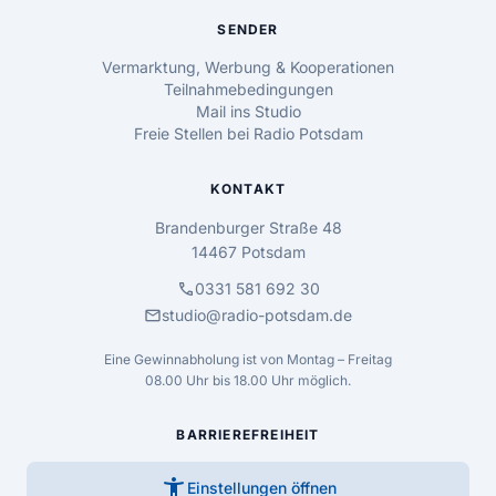
SENDER
Vermarktung, Werbung & Kooperationen
Teilnahmebedingungen
Mail ins Studio
Freie Stellen bei Radio Potsdam
KONTAKT
Brandenburger Straße 48
14467 Potsdam
call
0331 581 692 30
mail
studio@radio-potsdam.de
Eine Gewinnabholung ist von Montag – Freitag
08.00 Uhr bis 18.00 Uhr möglich.
BARRIEREFREIHEIT
accessibility_new
Einstellungen öffnen