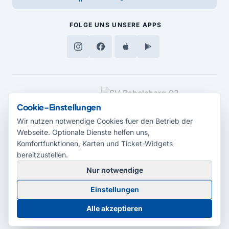
FOLGE UNS
UNSERE APPS
MEDIENPARTNER
Cookie-Einstellungen
Wir nutzen notwendige Cookies fuer den Betrieb der
Webseite. Optionale Dienste helfen uns,
Komfortfunktionen, Karten und Ticket-Widgets
bereitzustellen.
Nur notwendige
© 2026 Radio Potsdam. Webseite entwickelt durch die
Medienagentur
Einstellungen
Babelsberg
Barrierefreiheitserklärung
AGB
Datenschutz
Impressum
Alle akzeptieren
Cookie-Einstellungen